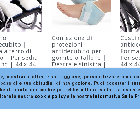
no
Confezione di
Cusci
ecubito |
protezioni
antide
 a ferro di
antidecubito per
Forma
lo | Per sedia
gomito o tallone |
Per se
ano | 44 x 44
Destra e sinistra |
44 x 4
Mobiclinic
Cotone | Taglia
Mobicl
unica 1 Mobiclinic
ne, mostrarti offerte vantaggiose, personalizzare annunci 
to:
Riferiment
5/16
MA-00245/
base alle tue abitudini di navigazione. Puoi accettarli tutti
Marca:
Riferimento:
MA-00446/02
INIC
MOBICLIN
 il rifiuto dei cookie potrebbe influire sulla tua esperie
Marca:
MOBICLINIC
ltare la nostra 
cookie policy
 e la nostra 
Informativa Sulla P
OCK
IN STOCK
IN STO
a in 2/3 giorni
Consegna in 2/3 giorni
Consegna 
vi
lavorativi
lavorativi
VIEW
VIEW