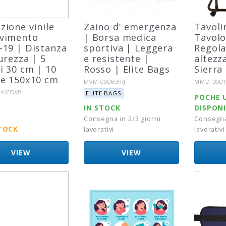
zione vinile
Zaino d' emergenza
Tavoli
avimento
| Borsa medica
Tavolo
-19 | Distanza
sportiva | Leggera
Regola
curezza | 5
e resistente |
altezz
i 30 cm | 10
Rosso | Elite Bags
Sierra
ce 150x10 cm
Riferimento:
Riferiment
MVM-00069/RJ
MMD-0001
Marca:
to:
4/COV8
ELITE BAGS
POCHE 
IN STOCK
DISPONI
Consegna in 2/3 giorni
Consegna 
TOCK
lavorativi
lavorativi
VIEW
VIEW