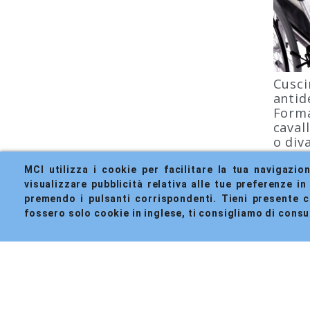
Cusci
antid
Forma
caval
o div
cm | 
MCI utilizza i cookie per facilitare la tua navigazio
Riferimen
MA-0024
visualizzare pubblicità relativa alle tue preferenze in 
Marca:
MOBICL
premendo i pulsanti corrispondenti. Tieni presente che
fossero solo cookie in inglese, ti consigliamo di consu
IN ST
Consegn
lavorati