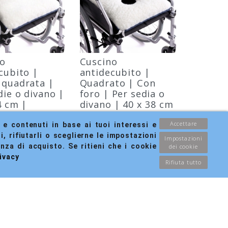
no
Cuscino
cubito |
antidecubito |
 quadrata |
Quadrato | Con
die o divano |
foro | Per sedia o
4 cm |
divano | 40 x 38 cm
inic
| Mobiclinic
Accettare
e contenuti in base ai tuoi interessi e 
o:
Riferimento:
15
MA-00245/13
, rifiutarli o sceglierne le impostazioni 
Marca:
Impostazioni
IC
MOBICLINIC
nza di acquisto. Se ritieni che i cookie 
dei cookie
rivacy
Rifiuta tutto
CK
IN STOCK
in 2/3 giorni
Consegna in 2/3 giorni
lavorativi
VIEW
VIEW