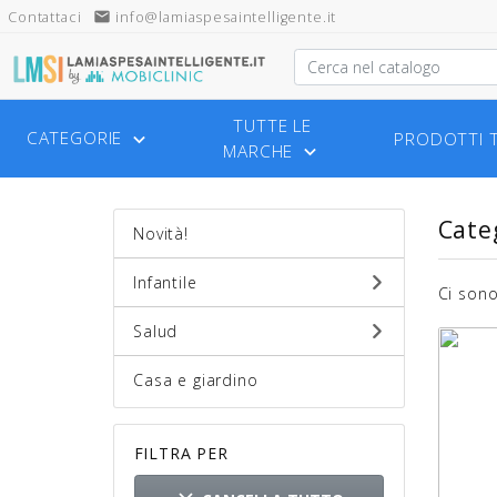
Contattaci
email
info@lamiaspesaintelligente.it
TUTTE LE
CATEGORIE
PRODOTTI 

MARCHE

Cate
Novità!
Infantile
Ci sono
Salud
Casa e giardino
FILTRA PER