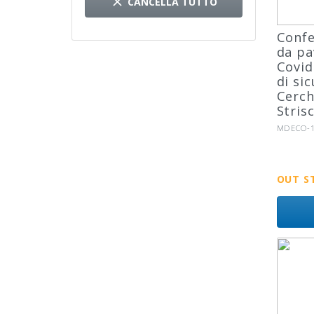

CANCELLA TUTTO
Confe
da p
Covid
di si
Cerch
Stris
Riferimen
MDECO-1
OUT S