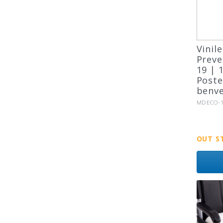
Vinil
Preve
19 | 
Poste
benv
Riferimen
MDECO-1
OUT S