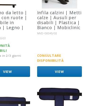
no da letto |
Infila calzini | Metti
 con ruote |
calze | Ausuli per
bile in
disabili | Plastica |
a | Legno |
Bianco | Mobiclinic
Riferimento:
MVD-00045/02
o:
0/01
UNITÀ
BILI
CONSULTARE
in 2/3 giorni
DISPONIBILITÀ
VIEW
VIEW