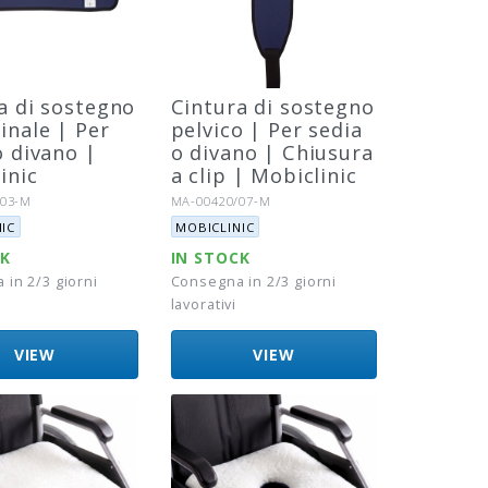
a di sostegno
Cintura di sostegno
nale | Per
pelvico | Per sedia
o divano |
o divano | Chiusura
inic
a clip | Mobiclinic
o:
Riferimento:
/03-M
MA-00420/07-M
Marca:
IC
MOBICLINIC
CK
IN STOCK
in 2/3 giorni
Consegna in 2/3 giorni
lavorativi
VIEW
VIEW