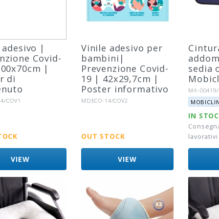
e adesivo |
Vinile adesivo per
Cintur
nzione Covid-
bambini|
addomi
100x70cm |
Prevenzione Covid-
sedia 
r di
19 | 42x29,7cm |
Mobicl
enuto
Poster informativo
Riferiment
MA-00419
Marca:
to:
Riferimento:
4/COV1
MDECO-14/COV2
MOBICLIN
IN STO
Consegna 
TOCK
OUT STOCK
lavorativi
VIEW
VIEW