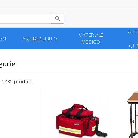

AUSI
MATERIALE
TOP
ANTIDECUBITO
MEDICO
QUO
gorie
 1835 prodotti.