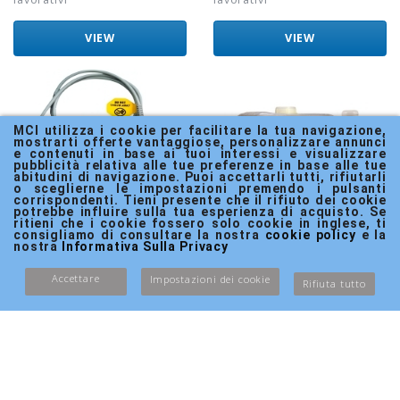
VIEW
VIEW
MCI utilizza i cookie per facilitare la tua navigazione, 
mostrarti offerte vantaggiose, personalizzare annunci 
e contenuti in base ai tuoi interessi e visualizzare 
pubblicità relativa alle tue preferenze in base alle tue 
abitudini di navigazione. Puoi accettarli tutti, rifiutarli 
o sceglierne le impostazioni premendo i pulsanti 
corrispondenti. Tieni presente che il rifiuto dei cookie 
potrebbe influire sulla tua esperienza di acquisto. Se 
ritieni che i cookie fossero solo cookie in inglese, ti 
consigliamo di consultare la nostra 
cookie policy
 e la 
nostra 
Informativa Sulla Privacy
Pulsiossimetro di
4 gel conduttore
mano | Onda
trasparente per
Accettare
Impostazioni dei cookie
Rifiuta tutto
pletismográfica |
ultrasuoni
Con sensore adulto
Riferimento:
MF-00132/05
| MD300K2 |
Marca:
TELIC
Mobiclinic
Riferimento:
ME-00008/16
POCHE UNITÀ
IN STOCK
DISPONIBILI