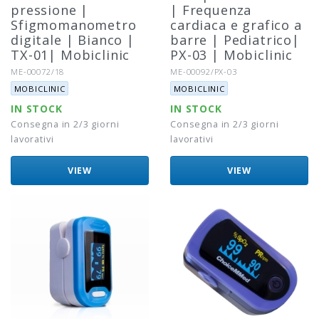
pressione |
| Frequenza
Sfigmomanometro
cardiaca e grafico a
digitale | Bianco |
barre | Pediatrico|
TX-01| Mobiclinic
PX-03 | Mobiclinic
Riferimento:
Riferimento:
ME-00072/18
ME-00092/PX-03
Marca:
Marca:
MOBICLINIC
MOBICLINIC
IN STOCK
IN STOCK
Consegna in 2/3 giorni
Consegna in 2/3 giorni
lavorativi
lavorativi
VIEW
VIEW