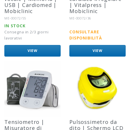
USB | Cardiomed |
| Vitalpress |
Mobiclinic
Mobiclinic
Riferimento:
Riferimento:
ME-00072/55
ME-00072/36
IN STOCK
CONSULTARE
Consegna in 2/3 giorni
DISPONIBILITÀ
lavorativi
VIEW
VIEW
Tensiometro |
Pulsossimetro da
Misuratore di
dito | Schermo LCD