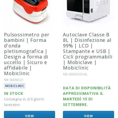
Pulsossimetro per
Autoclave Classe B
bambini | Forma
8L | Disinfezione al
d'onda
99% | LCD |
pletismografica |
Stampante e USB |
Design a forma di
Cicli programmabili
uccello | Sicuro e
| Mobiclave |
affidabile |
Mobiclinic
Mobiclinic
Riferimento:
ME-00005/03-8L
Riferimento:
ME-00092/21
Marca:
MOBICLINIC
DATA DI DISPONIBILITÀ
IN STOCK
APPROSSIMATIVA IL
MARTEDÌ 15 DI
Consegna in 2/3 giorni
SETTEMBRE.
lavorativi
VIEW
VIEW