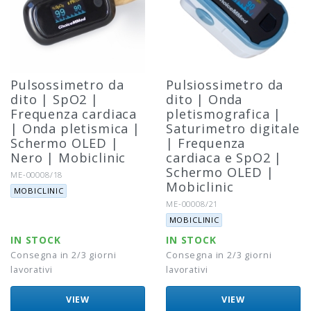
Pulsossimetro da
Pulsiossimetro da
dito | SpO2 |
dito | Onda
Frequenza cardiaca
pletismografica |
| Onda pletismica |
Saturimetro digitale
Schermo OLED |
| Frequenza
Nero | Mobiclinic
cardiaca e SpO2 |
Schermo OLED |
Riferimento:
ME-00008/18
Mobiclinic
Marca:
MOBICLINIC
Riferimento:
ME-00008/21
Marca:
MOBICLINIC
IN STOCK
IN STOCK
Consegna in 2/3 giorni
Consegna in 2/3 giorni
lavorativi
lavorativi
VIEW
VIEW