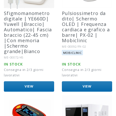
Sfigmomanometro
Pulsiossimetro da
digitale | YE660D|
dito| Schermo
Yuwell |Braccio|
OLED | Frequenza
Automatico| Fascia
cardiaca e grafico a
braccio (22-45 cm)
barre| PX-02 |
|Con memoria
Mobiclinic
|Schermo
Riferimento:
ME-00092/PX-02
grande|Bianco
Marca:
MOBICLINIC
Riferimento:
ME-00072/45
IN STOCK
IN STOCK
Consegna in 2/3 giorni
Consegna in 2/3 giorni
lavorativi
lavorativi
VIEW
VIEW