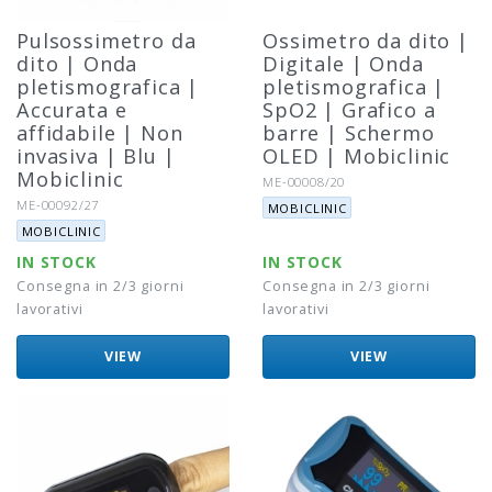
Pulsossimetro da
Ossimetro da dito |
dito | Onda
Digitale | Onda
pletismografica |
pletismografica |
Accurata e
SpO2 | Grafico a
affidabile | Non
barre | Schermo
invasiva | Blu |
OLED | Mobiclinic
Mobiclinic
Riferimento:
ME-00008/20
Marca:
Riferimento:
ME-00092/27
MOBICLINIC
Marca:
MOBICLINIC
IN STOCK
IN STOCK
Consegna in 2/3 giorni
Consegna in 2/3 giorni
lavorativi
lavorativi
VIEW
VIEW