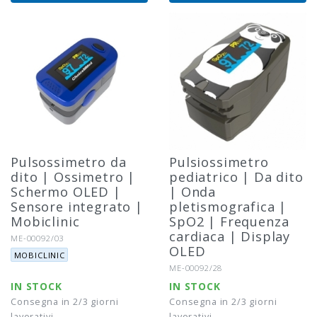
Pulsossimetro da
Pulsiossimetro
dito | Ossimetro |
pediatrico | Da dito
Schermo OLED |
| Onda
Sensore integrato |
pletismografica |
Mobiclinic
SpO2 | Frequenza
cardiaca | Display
Riferimento:
ME-00092/03
OLED
Marca:
MOBICLINIC
Riferimento:
ME-00092/28
IN STOCK
IN STOCK
Consegna in 2/3 giorni
Consegna in 2/3 giorni
lavorativi
lavorativi