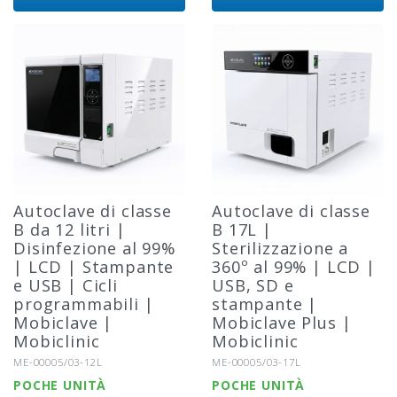
Autoclave di classe
Autoclave di classe
B da 12 litri |
B 17L |
Disinfezione al 99%
Sterilizzazione a
| LCD | Stampante
360º al 99% | LCD |
e USB | Cicli
USB, SD e
programmabili |
stampante |
Mobiclave |
Mobiclave Plus |
Mobiclinic
Mobiclinic
Riferimento:
Riferimento:
ME-00005/03-12L
ME-00005/03-17L
POCHE UNITÀ
POCHE UNITÀ