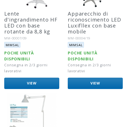
Lente
Apparecchio di
d'ingrandimento HF
riconoscimento LED
LED con base
Luxifllex con base
rotante da 8,8 kg
mobile
Riferimento:
Riferimento:
MM-00007/09
MM-00004/19
Marca:
Marca:
MIMSAL
MIMSAL
POCHE UNITÀ
POCHE UNITÀ
DISPONIBILI
DISPONIBILI
Consegna in 2/3 giorni
Consegna in 2/3 giorni
lavorativi
lavorativi
VIEW
VIEW