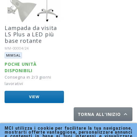
Lampada da visita
LS Plus a LED più
base rotante
Riferimento:
MM-00004/24
Marca:
MIMSAL
POCHE UNITÀ
DISPONIBILI
Consegna in 2/3 giorni
lavorativi
VIEW

TORNA ALL'INIZIO
MCI utilizza i cookie per facilitare la tua navigazione, 
mostrarti offerte vantaggiose, personalizzare annunci 
e contenuti in base ai tuoi interessi e visualizzare 