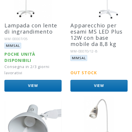
Lampada con lente
Apparecchio per
di ingrandimento
esami MS LED Plus
12W con base
Riferimento:
MM-00007/05
mobile da 8,8 kg
Marca:
MIMSAL
Riferimento:
MM-00070/12-B
POCHE UNITÀ
Marca:
MIMSAL
DISPONIBILI
Consegna in 2/3 giorni
OUT STOCK
lavorativi
VIEW
VIEW