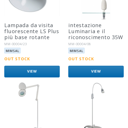
Lampada da visita
intestazione
fluorescente LS Plus
Luminaria e il
più base rotante
riconoscimento 35W
Riferimento:
Riferimento:
MM-00004/23
MM-00004/08
Marca:
Marca:
MIMSAL
MIMSAL
OUT STOCK
OUT STOCK
VIEW
VIEW