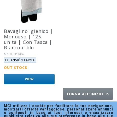
Bavaglino igienico |
Monouso | 125
unità | Con Tasca |
Bianco e blu
Riferimento:
MA-00283/04
Marca:
EXPANSIÓN FARMA
OUT STOCK
VIEW

TORNA ALL'INIZIO
MCI utilizza i cookie per facilitare la tua navigazione, 
mostrarti offerte vantaggiose, personalizzare annunci 
e contenuti in base ai tuoi interessi e visualizzare 
pubblicità relativa alle tue preferenze in base alle tue 