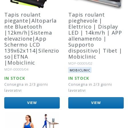
Tapis roulant
Tapis roulant
piegante|Altoparla
pieghevole |
nte Bluetooth
Elettrico | Display
|12km/h|Sistema
LED | 14km/h | APP
elevazione|App
allenamento |
Schermo LCD
Supporto
139x62x114|Silenzio
dispositivo| Tibet |
so|ETNA
Mobiclinic
|Mobiclinic
Riferimento:
MDF-00005/02
Marca:
Riferimento:
MDF-00005/04
MOBICLINIC
IN STOCK
IN STOCK
Consegna in 2/3 giorni
Consegna in 2/3 giorni
lavorativi
lavorativi
VIEW
VIEW