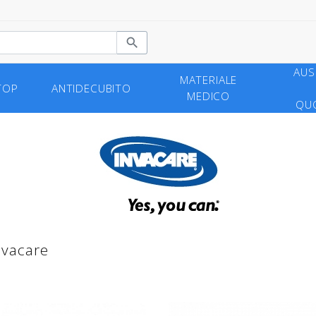

AUSI
MATERIALE
TOP
ANTIDECUBITO
MEDICO
QUO
nvacare