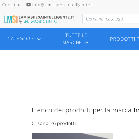
Contattaci
email
info@lamiaspesaintelligente.it
TUTTE LE
CATEGORIE
PRODOTTI 

MARCHE

Elenco dei prodotti per la marca I
Ci sono 26 prodotti.