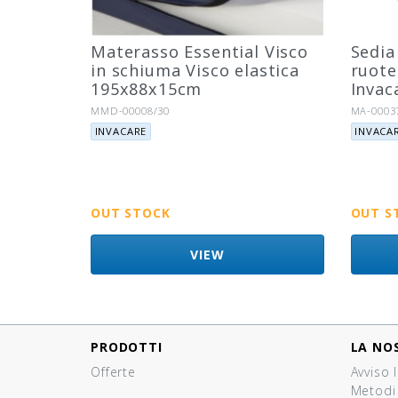
Materasso Essential Visco
Sedia
in schiuma Visco elastica
ruote
195x88x15cm
Invac
Riferimento:
Riferimen
MMD-00008/30
MA-0003
Marca:
Marca:
INVACARE
INVACA
OUT STOCK
OUT S
VIEW
PRODOTTI
LA NO
Offerte
Avviso 
Metodi