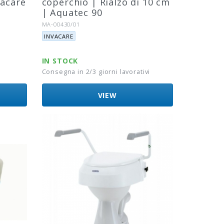
vacare
coperchio | Rialzo di 10 cm
| Aquatec 90
Riferimento:
MA-00430/01
Marca:
INVACARE
IN STOCK
Consegna in 2/3 giorni lavorativi
VIEW