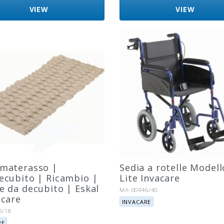
VIEW
VIEW
materasso |
Sedia a rotelle Modell
ecubito | Ricambio |
Lite Invacare
e da decubito | Eskal
Riferimento:
MA-00446/40
acare
Marca:
INVACARE
to:
0/18
RE