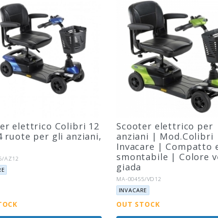
er elettrico Colibri 12
Scooter elettrico per
4 ruote per gli anziani,
anziani | Mod.Colibri 
Invacare | Compatto 
smontabile | Colore 
to:
5/AZ12
giada
RE
Riferimento:
MA-00455/VD12
Marca:
INVACARE
TOCK
OUT STOCK