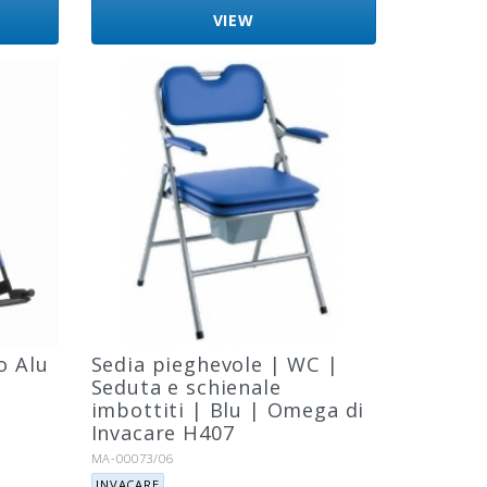
VIEW
o Alu
Sedia pieghevole | WC |
Seduta e schienale
imbottiti | Blu | Omega di
Invacare H407
Riferimento:
MA-00073/06
Marca:
INVACARE