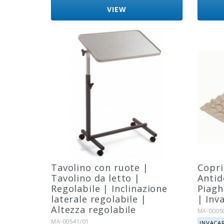
VIEW
Tavolino con ruote |
Copri
Tavolino da letto |
Antid
Regolabile | Inclinazione
Piagh
laterale regolabile |
| Inv
Altezza regolabile
Riferimen
MA-0005
Marca:
Riferimento:
MA-00541/01
INVACA