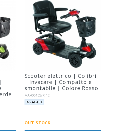
Scooter elettrico | Colibri
|
| Invacare | Compatto e
e
smontabile | Colore Rosso
verde
Riferimento:
MA-00455/RJ12
Marca:
INVACARE
OUT STOCK