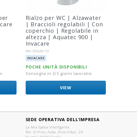
per
Rialzo per WC | Alzawater
acare
| Braccioli regolabili | Con
coperchio | Regolabile in
altezza | Aquatec 900 |
Invacare
Riferimento:
MA-00428/10
Marca:
INVACARE
POCHE UNITÀ DISPONIBILI
vi
Consegna in 2/3 giorni lavorativi
VIEW
SEDE OPERATIVA DELL’IMPRESA
La Mia Spesa Intelligente
Pol. El Pino, Avda. Pino Albar, 24
Siviglia 41016 Sevilla