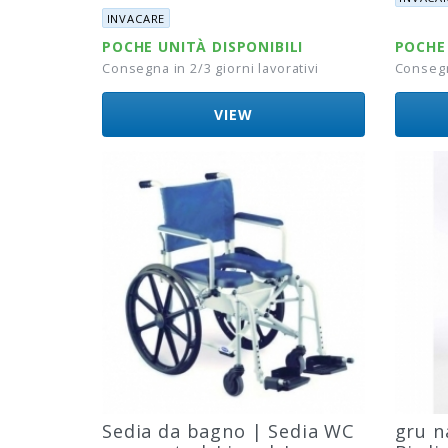
Marca:
INVACARE
POCHE UNITÀ DISPONIBILI
POCHE 
Consegna in 2/3 giorni lavorativi
Consegna
VIEW
Sedia da bagno | Sedia WC
gru n