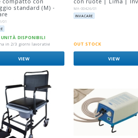
e compatto con
con ruote | Lima | In
ggio standard (M) -
Riferimento:
MA-00426/01
are
Marca:
INVACARE
to:
2/01
RE
UNITÀ DISPONIBILI
OUT STOCK
 in 2/3 giorni lavorativi
VIEW
VIEW