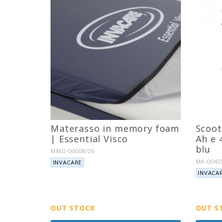
Materasso in memory foam
Scoot
| Essential Visco
Ah e 
blu
Riferimento:
MMD-00008/26
Marca:
Riferimen
MA-0045
INVACARE
Marca:
INVACA
OUT STOCK
OUT S