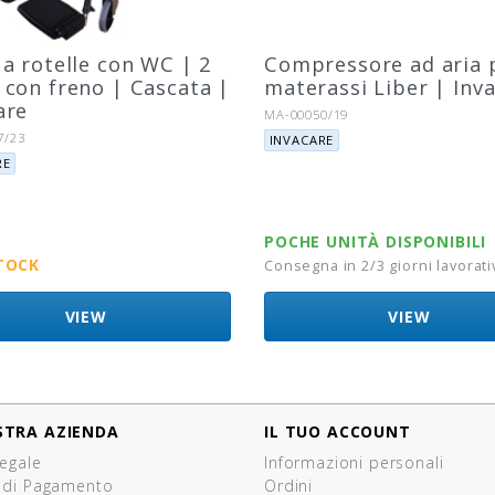
 a rotelle con WC | 2
Compressore ad aria 
 con freno | Cascata |
materassi Liber | Inv
are
Riferimento:
MA-00050/19
Marca:
to:
7/23
INVACARE
RE
POCHE UNITÀ DISPONIBILI
TOCK
Consegna in 2/3 giorni lavorati
VIEW
VIEW
STRA AZIENDA
IL TUO ACCOUNT
legale
Informazioni personali
 di Pagamento
Ordini