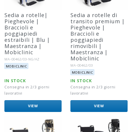
Sedia a rotelle|
Sedia a rotelle di
Pieghevole |
transito premium |
Braccioli e
Pieghevole |
poggiapiedi
Braccioli e
estraibili | Blu |
poggiapiedi
Maestranza |
rimovibili |
Mobiclinic
Maestranza |
Mobiclinic
Riferimento:
MA-00462/03-NG/AZ
Marca:
Riferimento:
MA-00462/03
MOBICLINIC
Marca:
MOBICLINIC
IN STOCK
IN STOCK
Consegna in 2/3 giorni
Consegna in 2/3 giorni
lavorativi
lavorativi
VIEW
VIEW