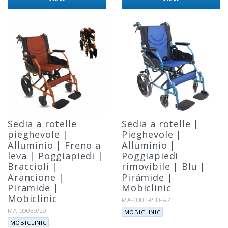
Sedia a rotelle
Sedia a rotelle |
pieghevole |
Pieghevole |
Alluminio | Freno a
Alluminio |
leva | Poggiapiedi |
Poggiapiedi
Braccioli |
rimovibile | Blu |
Arancione |
Pirámide |
Piramide |
Mobiclinic
Mobiclinic
Riferimento:
MA-00039/30-AZ
Marca:
Riferimento:
MA-00039/29
MOBICLINIC
Marca:
MOBICLINIC