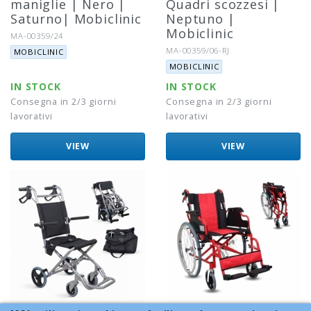
maniglie | Nero |
Quadri scozzesi |
Saturno| Mobiclinic
Neptuno |
Mobiclinic
Riferimento:
MA-00359/24
Marca:
Riferimento:
MA-00359/06-RJ
MOBICLINIC
Marca:
MOBICLINIC
IN STOCK
IN STOCK
Consegna in 2/3 giorni
Consegna in 2/3 giorni
lavorativi
lavorativi
VIEW
VIEW