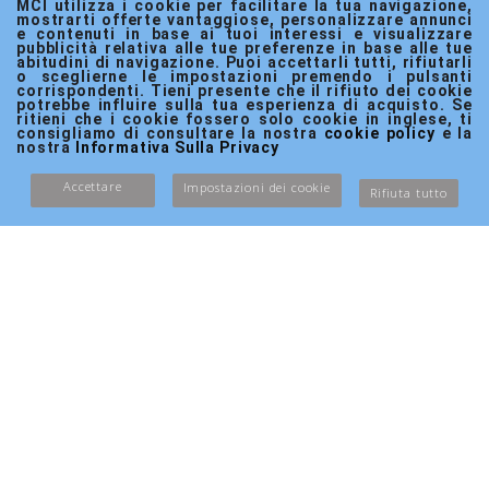
Sedia a rotelle da
Sedia a rotelle
MCI utilizza i cookie per facilitare la tua navigazione, 
mostrarti offerte vantaggiose, personalizzare annunci 
transito |
pieghevole |
e contenuti in base ai tuoi interessi e visualizzare 
pubblicità relativa alle tue preferenze in base alle tue 
Pieghevole |
Doppio sistema di
abitudini di navigazione. Puoi accettarli tutti, rifiutarli 
Alluminio | Ruote
frenaggio |
o sceglierne le impostazioni premendo i pulsanti 
corrispondenti. Tieni presente che il rifiuto dei cookie 
piccole | Freni sulle
Ultraleggera |
potrebbe influire sulla tua esperienza di acquisto. Se 
maniglie| Nero |
Schienale
ritieni che i cookie fossero solo cookie in inglese, ti 
consigliamo di consultare la nostra 
cookie policy
 e la 
Neptuno |
pieghevole|
nostra 
Informativa Sulla Privacy
Mobiclinic
Alluminio| Torre |
Accettare
Mobiclinic
Impostazioni dei cookie
Rifiuta tutto
Riferimento:
MA-00359/06
Marca:
Riferimento:
MA-00039/32
MOBICLINIC
Marca:
MOBICLINIC
IN STOCK
IN STOCK
Consegna in 2/3 giorni
Consegna in 2/3 giorni
lavorativi
lavorativi
VIEW
VIEW