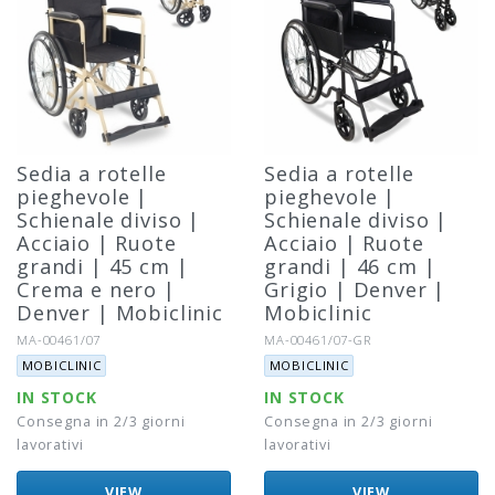
Sedia a rotelle
Sedia a rotelle
pieghevole |
pieghevole |
Schienale diviso |
Schienale diviso |
Acciaio | Ruote
Acciaio | Ruote
grandi | 45 cm |
grandi | 46 cm |
Crema e nero |
Grigio | Denver |
Denver | Mobiclinic
Mobiclinic
Riferimento:
Riferimento:
MA-00461/07
MA-00461/07-GR
Marca:
Marca:
MOBICLINIC
MOBICLINIC
IN STOCK
IN STOCK
Consegna in 2/3 giorni
Consegna in 2/3 giorni
lavorativi
lavorativi
VIEW
VIEW